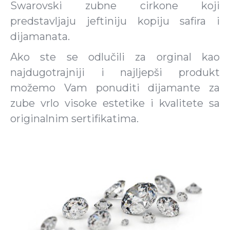
Swarovski zubne cirkone koji
predstavljaju jeftiniju kopiju safira i
dijamanata.
Ako ste se odlučili za orginal kao
najdugotrajniji i najljepši produkt
možemo Vam ponuditi dijamante za
zube vrlo visoke estetike i kvalitete sa
originalnim sertifikatima.