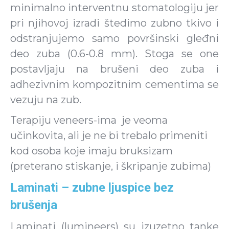
minimalno interventnu stomatologiju jer
pri njihovoj izradi štedimo zubno tkivo i
odstranjujemo samo površinski gleđni
deo zuba (0.6-0.8 mm). Stoga se one
postavljaju na brušeni deo zuba i
adhezivnim kompozitnim cementima se
vezuju na zub.
Terapiju veneers-ima je veoma
učinkovita, ali je ne bi trebalo primeniti
kod osoba koje imaju bruksizam
(preterano stiskanje, i škripanje zubima)
Laminati – zubne ljuspice bez
brušenja
Laminati (lumineers) su izuzetno tanke