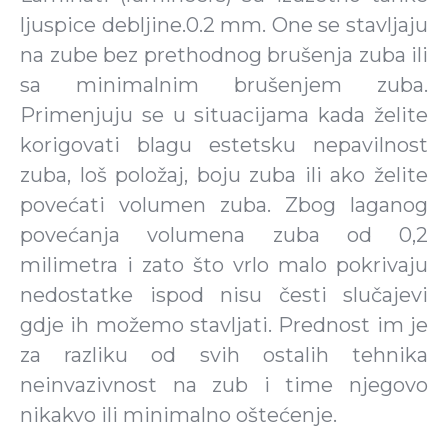
ljuspice debljine.0.2 mm. One se stavljaju
na zube bez prethodnog brušenja zuba ili
sa minimalnim brušenjem zuba.
Primenjuju se u situacijama kada želite
korigovati blagu estetsku nepavilnost
zuba, loš položaj, boju zuba ili ako želite
povećati volumen zuba. Zbog laganog
povećanja volumena zuba od 0,2
milimetra i zato što vrlo malo pokrivaju
nedostatke ispod nisu česti slučajevi
gdje ih možemo stavljati. Prednost im je
za razliku od svih ostalih tehnika
neinvazivnost na zub i time njegovo
nikakvo ili minimalno oštećenje.