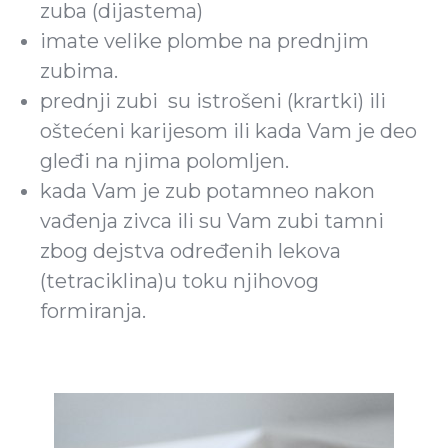
zuba (dijastema)
imate velike plombe na prednjim
zubima.
prednji zubi su istrošeni (krartki) ili
oštećeni karijesom ili kada Vam je deo
gleđi na njima polomljen.
kada Vam je zub potamneo nakon
vađenja zivca ili su Vam zubi tamni
zbog dejstva određenih lekova
(tetraciklina)u toku njihovog
formiranja.